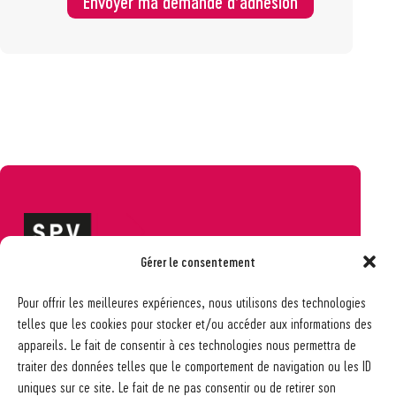
Envoyer ma demande d’adhésion
Gérer le consentement
Société pédagogique vaudoise
Pour offrir les meilleures expériences, nous utilisons des technologies
Ch. des Allinges 2
telles que les cookies pour stocker et/ou accéder aux informations des
1006 Lausanne
appareils. Le fait de consentir à ces technologies nous permettra de
021 617 65 59
traiter des données telles que le comportement de navigation ou les ID
info@spv-vd.ch
uniques sur ce site. Le fait de ne pas consentir ou de retirer son