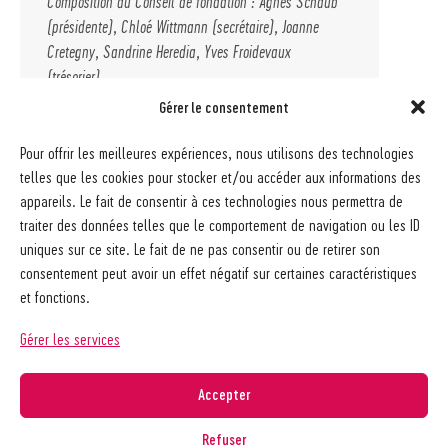
Composition du Conseil de fondation : Agnès Schaub
(présidente), Chloé Wittmann (secrétaire), Joanne
Cretegny, Sandrine Heredia, Yves Froidevaux
(trésorier)
Gérer le consentement
Vous pouvez faire un don pour soutenir la
Fondation Jeunesse
en cliquant sur ce lien
Pour offrir les meilleures expériences, nous utilisons des technologies
TWINT
.
telles que les cookies pour stocker et/ou accéder aux informations des
appareils. Le fait de consentir à ces technologies nous permettra de
Formulaire de demande d’aide (à imprimer)
traiter des données telles que le comportement de navigation ou les ID
Formulaire de demande d’aide (formulaire en ligne)
uniques sur ce site. Le fait de ne pas consentir ou de retirer son
consentement peut avoir un effet négatif sur certaines caractéristiques
et fonctions.
Gérer les services
Accepter
Refuser