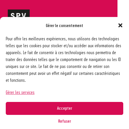
Gérer le consentement
Société pédagogique vaudoise
Pour offrir les meilleures expériences, nous utilisons des technologies
Ch. des Allinges 2
telles que les cookies pour stocker et/ou accéder aux informations des
1006 Lausanne
appareils. Le fait de consentir à ces technologies nous permettra de
021 617 65 59
traiter des données telles que le comportement de navigation ou les ID
info@spv-vd.ch
uniques sur ce site. Le fait de ne pas consentir ou de retirer son
FAQ
consentement peut avoir un effet négatif sur certaines caractéristiques
Les associations
et fonctions.
Devenir membre
Nos guides pratiques
Gérer les services
Contact
A propos de la SPV
Accepter
Recherche
Refuser