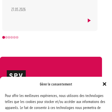
27.05.2026
Gérer le consentement
Société pédagogique vaudoise
Pour offrir les meilleures expériences, nous utilisons des technologies
Ch. des Allinges 2
telles que les cookies pour stocker et/ou accéder aux informations des
1006 Lausanne
appareils. Le fait de consentir à ces technologies nous permettra de
021 617 65 59