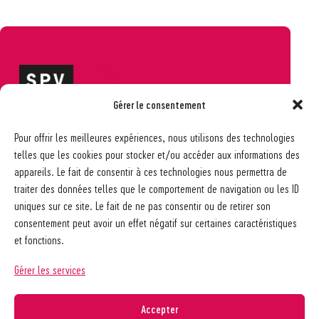
Gérer le consentement
Société pédagogique vaudoise
Pour offrir les meilleures expériences, nous utilisons des technologies
Ch. des Allinges 2
telles que les cookies pour stocker et/ou accéder aux informations des
1006 Lausanne
appareils. Le fait de consentir à ces technologies nous permettra de
021 617 65 59
traiter des données telles que le comportement de navigation ou les ID
info@spv-vd.ch
uniques sur ce site. Le fait de ne pas consentir ou de retirer son
FAQ
consentement peut avoir un effet négatif sur certaines caractéristiques
Les associations
et fonctions.
Devenir membre
Nos guides pratiques
Gérer les services
Contact
A propos de la SPV
Accepter