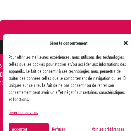
Gérer le consentement
Pour offrir les meilleures expériences, nous utilisons des technologies
telles que les cookies pour stocker et/ou accéder aux informations des
Société pédagogique vaudoise
021 617 65 59
appareils. Le fait de consentir à ces technologies nous permettra de
Ch. des Allinges 2
info@spv-vd.ch
traiter des données telles que le comportement de navigation ou les ID
1006 Lausanne
uniques sur ce site. Le fait de ne pas consentir ou de retirer son
consentement peut avoir un effet négatif sur certaines caractéristiques
et fonctions.
Gérer les services
Accepter
Refuser
Voir les préférences