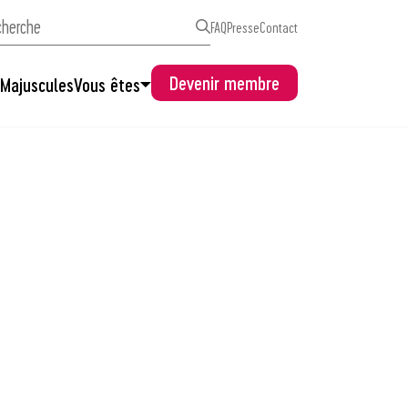
FAQ
Presse
Contact
Devenir membre
s
Majuscules
Vous êtes