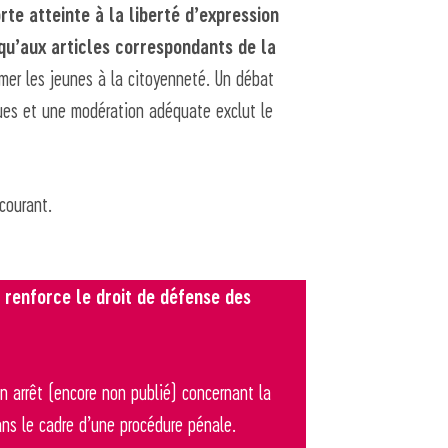
rte atteinte à la liberté d’expression
si qu’aux articles correspondants de la
rmer les jeunes à la citoyenneté. Un débat
ques et une modération adéquate exclut le
courant.
d renforce le droit de défense des
n arrêt (encore non publié) concernant la
ans le cadre d’une procédure pénale.