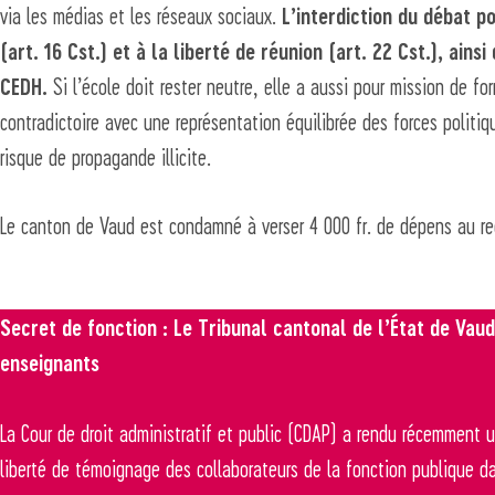
via les médias et les réseaux sociaux.
L’interdiction du débat po
(art. 16 Cst.) et à la liberté de réunion (art. 22 Cst.), ain
CEDH.
Si l’école doit rester neutre, elle a aussi pour mission de fo
contradictoire avec une représentation équilibrée des forces politi
risque de propagande illicite.
Le canton de Vaud est condamné à verser 4 000 fr. de dépens au re
Secret de fonction : Le Tribunal cantonal de l’État de Vau
enseignants
La Cour de droit administratif et public (CDAP) a rendu récemment u
liberté de témoignage des collaborateurs de la fonction publique d