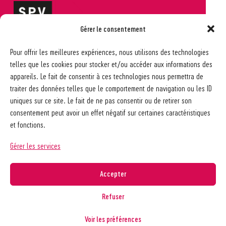
Gérer le consentement
Société pédagogique vaudoise
Pour offrir les meilleures expériences, nous utilisons des technologies
Ch. des Allinges 2
telles que les cookies pour stocker et/ou accéder aux informations des
1006 Lausanne
appareils. Le fait de consentir à ces technologies nous permettra de
021 617 65 59
traiter des données telles que le comportement de navigation ou les ID
info@spv-vd.ch
uniques sur ce site. Le fait de ne pas consentir ou de retirer son
FAQ
consentement peut avoir un effet négatif sur certaines caractéristiques
Les associations
et fonctions.
Devenir membre
Nos guides pratiques
Gérer les services
Contact
A propos de la SPV
Accepter
Recherche
Refuser
Voir les préférences