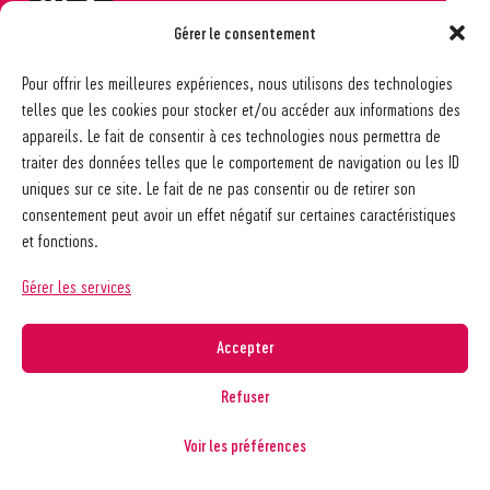
Gérer le consentement
Société pédagogique vaudoise
Pour offrir les meilleures expériences, nous utilisons des technologies
Ch. des Allinges 2
telles que les cookies pour stocker et/ou accéder aux informations des
1006 Lausanne
appareils. Le fait de consentir à ces technologies nous permettra de
021 617 65 59
traiter des données telles que le comportement de navigation ou les ID
info@spv-vd.ch
uniques sur ce site. Le fait de ne pas consentir ou de retirer son
FAQ
consentement peut avoir un effet négatif sur certaines caractéristiques
Les associations
et fonctions.
Devenir membre
Nos guides pratiques
Gérer les services
Contact
A propos de la SPV
Accepter
Recherche
Refuser
Voir les préférences
Copyright © 2026
Société pédagogique vaudoise
Politique de confidentialité