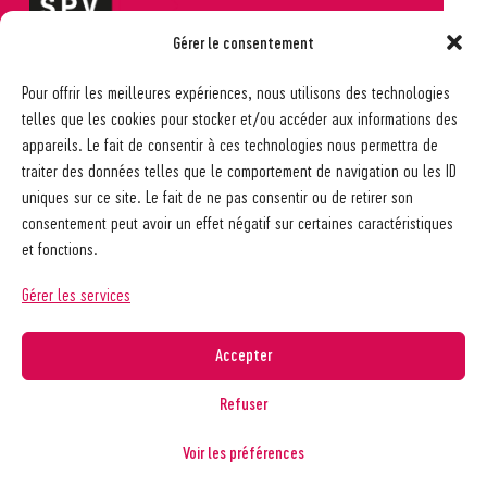
Gérer le consentement
Société pédagogique vaudoise
Pour offrir les meilleures expériences, nous utilisons des technologies
Ch. des Allinges 2
telles que les cookies pour stocker et/ou accéder aux informations des
1006 Lausanne
appareils. Le fait de consentir à ces technologies nous permettra de
021 617 65 59
traiter des données telles que le comportement de navigation ou les ID
info@spv-vd.ch
uniques sur ce site. Le fait de ne pas consentir ou de retirer son
FAQ
consentement peut avoir un effet négatif sur certaines caractéristiques
Les associations
et fonctions.
Devenir membre
Nos guides pratiques
Gérer les services
Contact
A propos de la SPV
Accepter
Recherche
Refuser
Voir les préférences
Copyright © 2026
Société pédagogique vaudoise
Politique de confidentialité