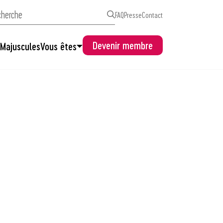
FAQ
Presse
Contact
Devenir membre
s
Majuscules
Vous êtes