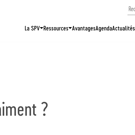
La SPV
Ressources
Avantages
Agenda
Actualité
aiment ?