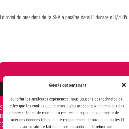
Editorial du président de la SPV à paraître dans l’Educateur 8/2005
Gérer le consentement
Pour offrir les meilleures expériences, nous utilisons des technologies
telles que les cookies pour stocker et/ou accéder aux informations des
Société pédagogique vaudoise
021 617 65 59
appareils. Le fait de consentir à ces technologies nous permettra de
Ch. des Allinges 2
info@spv-vd.ch
traiter des données telles que le comportement de navigation ou les ID
1006 Lausanne
uniques sur ce site. Le fait de ne pas consentir ou de retirer son