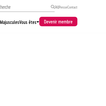
FAQ
Presse
Contact
Devenir membre
s
Majuscules
Vous êtes