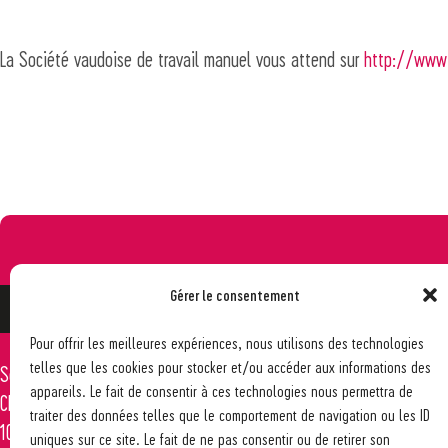
La Société vaudoise de travail manuel vous attend sur
http://www.
Gérer le consentement
Pour offrir les meilleures expériences, nous utilisons des technologies
telles que les cookies pour stocker et/ou accéder aux informations des
Société pédagogique vaudoise
021 617 65 59
appareils. Le fait de consentir à ces technologies nous permettra de
Ch. des Allinges 2
info@spv-vd.ch
traiter des données telles que le comportement de navigation ou les ID
1006 Lausanne
uniques sur ce site. Le fait de ne pas consentir ou de retirer son