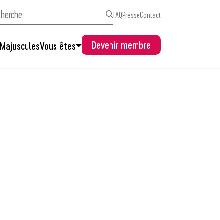
FAQ
Presse
Contact
Devenir membre
s
Majuscules
Vous êtes