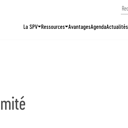
La SPV
Ressources
Avantages
Agenda
Actualité
omité