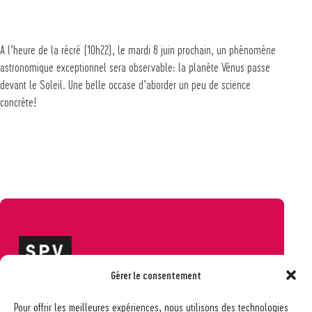
A l’heure de la récré (10h22), le mardi 8 juin prochain, un phénomène
astronomique exceptionnel sera observable: la planète Vénus passe
devant le Soleil. Une belle occase d’aborder un peu de science
concrète!
Gérer le consentement
Société pédagogique vaudoise
Pour offrir les meilleures expériences, nous utilisons des technologies
Ch. des Allinges 2