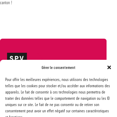
canton !
Gérer le consentement
Société pédagogique vaudoise
Pour offrir les meilleures expériences, nous utilisons des technologies
Ch. des Allinges 2
telles que les cookies pour stocker et/ou accéder aux informations des
1006 Lausanne
appareils. Le fait de consentir à ces technologies nous permettra de
021 617 65 59
traiter des données telles que le comportement de navigation ou les ID
info@spv-vd.ch
uniques sur ce site. Le fait de ne pas consentir ou de retirer son
FAQ
consentement peut avoir un effet négatif sur certaines caractéristiques
Les associations
et fonctions.