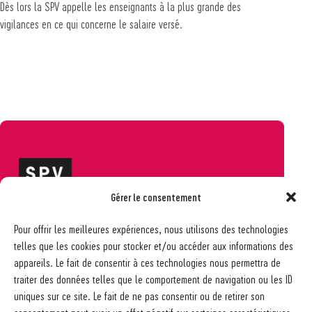
Dès lors la SPV appelle les enseignants à la plus grande des
vigilances en ce qui concerne le salaire versé.
Gérer le consentement
Société pédagogique vaudoise
Pour offrir les meilleures expériences, nous utilisons des technologies
Ch. des Allinges 2
telles que les cookies pour stocker et/ou accéder aux informations des
1006 Lausanne
appareils. Le fait de consentir à ces technologies nous permettra de
021 617 65 59
traiter des données telles que le comportement de navigation ou les ID
info@spv-vd.ch
uniques sur ce site. Le fait de ne pas consentir ou de retirer son
FAQ