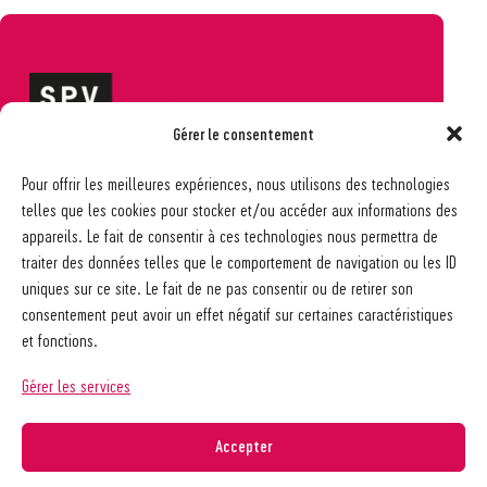
Gérer le consentement
Société pédagogique vaudoise
Pour offrir les meilleures expériences, nous utilisons des technologies
Ch. des Allinges 2
telles que les cookies pour stocker et/ou accéder aux informations des
1006 Lausanne
appareils. Le fait de consentir à ces technologies nous permettra de
021 617 65 59
traiter des données telles que le comportement de navigation ou les ID
info@spv-vd.ch
uniques sur ce site. Le fait de ne pas consentir ou de retirer son
FAQ
consentement peut avoir un effet négatif sur certaines caractéristiques
Les associations
et fonctions.
Devenir membre
Nos guides pratiques
Gérer les services
Contact
A propos de la SPV
Accepter
Recherche