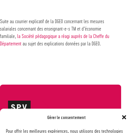
Suite au courrier explicatif de la DGEO concernant les mesures
salariales concernant des enseignant-e-s TM et d’économie
familiale,
la Société pédagogique a réagi auprès de la Cheffe du
Département
au sujet des explications données par la DGEO.
Gérer le consentement
Société pédagogique vaudoise
Pour offrir les meilleures expériences, nous utilisons des technologies
Ch. des Allinges 2