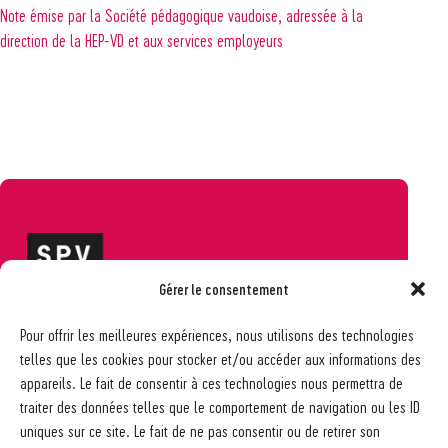
Note émise par la Société pédagogique vaudoise, adressée à la
direction de la HEP-VD et aux services employeurs
Gérer le consentement
Société pédagogique vaudoise
Pour offrir les meilleures expériences, nous utilisons des technologies
Ch. des Allinges 2
telles que les cookies pour stocker et/ou accéder aux informations des
1006 Lausanne
appareils. Le fait de consentir à ces technologies nous permettra de
021 617 65 59
traiter des données telles que le comportement de navigation ou les ID
info@spv-vd.ch
uniques sur ce site. Le fait de ne pas consentir ou de retirer son
FAQ