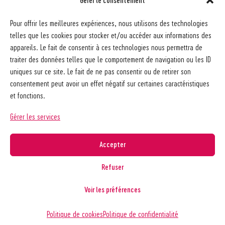
Gérer le consentement
Société pédagogique vaudoise
Pour offrir les meilleures expériences, nous utilisons des technologies
Ch. des Allinges 2
telles que les cookies pour stocker et/ou accéder aux informations des
1006 Lausanne
appareils. Le fait de consentir à ces technologies nous permettra de
021 617 65 59
traiter des données telles que le comportement de navigation ou les ID
info@spv-vd.ch
uniques sur ce site. Le fait de ne pas consentir ou de retirer son
FAQ
consentement peut avoir un effet négatif sur certaines caractéristiques
Les associations
et fonctions.
Devenir membre
Nos guides pratiques
Gérer les services
Contact
A propos de la SPV
Accepter
Recherche
Refuser
Voir les préférences
Copyright © 2026
Société pédagogique vaudoise
Politique de confidentialité
Politique de cookies
Politique de confidentialité
Réalisé par
agence web troisdeuxun.ch