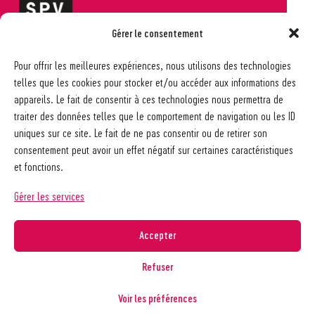
Gérer le consentement
Société pédagogique vaudoise
Pour offrir les meilleures expériences, nous utilisons des technologies
Ch. des Allinges 2
telles que les cookies pour stocker et/ou accéder aux informations des
1006 Lausanne
appareils. Le fait de consentir à ces technologies nous permettra de
021 617 65 59
traiter des données telles que le comportement de navigation ou les ID
info@spv-vd.ch
uniques sur ce site. Le fait de ne pas consentir ou de retirer son
FAQ
consentement peut avoir un effet négatif sur certaines caractéristiques
Les associations
et fonctions.
Devenir membre
Nos guides pratiques
Gérer les services
Contact
A propos de la SPV
Accepter
Recherche
Refuser
Voir les préférences
Copyright © 2026
Société pédagogique vaudoise
Politique de confidentialité