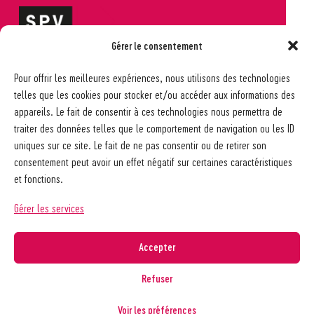
Gérer le consentement
Société pédagogique vaudoise
Pour offrir les meilleures expériences, nous utilisons des technologies
Ch. des Allinges 2
telles que les cookies pour stocker et/ou accéder aux informations des
1006 Lausanne
appareils. Le fait de consentir à ces technologies nous permettra de
021 617 65 59
traiter des données telles que le comportement de navigation ou les ID
info@spv-vd.ch
uniques sur ce site. Le fait de ne pas consentir ou de retirer son
FAQ
consentement peut avoir un effet négatif sur certaines caractéristiques
Les associations
et fonctions.
Devenir membre
Nos guides pratiques
Gérer les services
Contact
A propos de la SPV
Accepter
Recherche
Refuser
Voir les préférences