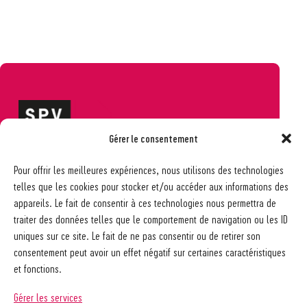
Gérer le consentement
Société pédagogique vaudoise
Pour offrir les meilleures expériences, nous utilisons des technologies
Ch. des Allinges 2
telles que les cookies pour stocker et/ou accéder aux informations des
1006 Lausanne
appareils. Le fait de consentir à ces technologies nous permettra de
021 617 65 59
traiter des données telles que le comportement de navigation ou les ID
info@spv-vd.ch
uniques sur ce site. Le fait de ne pas consentir ou de retirer son
FAQ
consentement peut avoir un effet négatif sur certaines caractéristiques
Les associations
et fonctions.
Devenir membre
Nos guides pratiques
Gérer les services