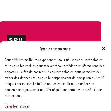
Gérer le consentement
Société pédagogique vaudoise
Pour offrir les meilleures expériences, nous utilisons des technologies
Ch. des Allinges 2
telles que les cookies pour stocker et/ou accéder aux informations des
1006 Lausanne
appareils. Le fait de consentir à ces technologies nous permettra de
021 617 65 59
traiter des données telles que le comportement de navigation ou les ID
info@spv-vd.ch
uniques sur ce site. Le fait de ne pas consentir ou de retirer son
FAQ
consentement peut avoir un effet négatif sur certaines caractéristiques
Les associations
et fonctions.
Devenir membre
Nos guides pratiques
Gérer les services