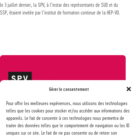
le 3 juillet dernier, la SPV, à l’instar des représentants de SUD et du
SSP, étaient invitée par l’institut de formation continue de la HEP-VD.
Gérer le consentement
Société pédagogique vaudoise
Pour offrir les meilleures expériences, nous utilisons des technologies
Ch. des Allinges 2
telles que les cookies pour stocker et/ou accéder aux informations des
1006 Lausanne
appareils. Le fait de consentir à ces technologies nous permettra de
021 617 65 59
traiter des données telles que le comportement de navigation ou les ID
info@spv-vd.ch
uniques sur ce site. Le fait de ne pas consentir ou de retirer son
FAQ