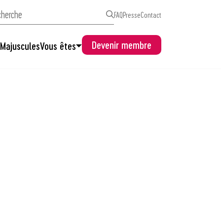
FAQ
Presse
Contact
Devenir membre
s
Majuscules
Vous êtes