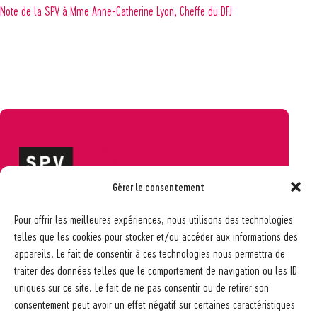
Note de la SPV à Mme Anne-Catherine Lyon, Cheffe du DFJ
Gérer le consentement
Société pédagogique vaudoise
Pour offrir les meilleures expériences, nous utilisons des technologies
Ch. des Allinges 2
telles que les cookies pour stocker et/ou accéder aux informations des
1006 Lausanne
appareils. Le fait de consentir à ces technologies nous permettra de
021 617 65 59
traiter des données telles que le comportement de navigation ou les ID
info@spv-vd.ch
uniques sur ce site. Le fait de ne pas consentir ou de retirer son
FAQ
consentement peut avoir un effet négatif sur certaines caractéristiques
Les associations