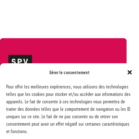
Gérer le consentement
Société pédagogique vaudoise
Pour offrir les meilleures expériences, nous utilisons des technologies
Ch. des Allinges 2
telles que les cookies pour stocker et/ou accéder aux informations des
1006 Lausanne
appareils. Le fait de consentir à ces technologies nous permettra de
021 617 65 59
traiter des données telles que le comportement de navigation ou les ID
info@spv-vd.ch
uniques sur ce site. Le fait de ne pas consentir ou de retirer son
FAQ
consentement peut avoir un effet négatif sur certaines caractéristiques
Les associations
et fonctions.
Devenir membre