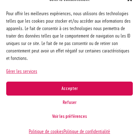
Société pédagogique vaudoise
Pour offrir les meilleures expériences, nous utilisons des technologies
Ch. des Allinges 2
telles que les cookies pour stocker et/ou accéder aux informations des
1006 Lausanne
appareils. Le fait de consentir à ces technologies nous permettra de
021 617 65 59
traiter des données telles que le comportement de navigation ou les ID
info@spv-vd.ch
uniques sur ce site. Le fait de ne pas consentir ou de retirer son
FAQ
consentement peut avoir un effet négatif sur certaines caractéristiques
Les associations
et fonctions.
Devenir membre
Nos guides pratiques
Gérer les services
Contact
A propos de la SPV
Accepter
Recherche
Refuser
Voir les préférences
Copyright © 2026
Société pédagogique vaudoise
Politique de confidentialité
Politique de cookies
Politique de confidentialité
Réalisé par
agence web troisdeuxun.ch