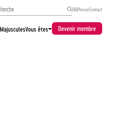
FAQ
Presse
Contact
Devenir membre
s
Majuscules
Vous êtes