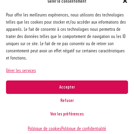
Gérer le consentement
Société pédagogique vaudoise
Pour offrir les meilleures expériences, nous utilisons des technologies
Ch. des Allinges 2
telles que les cookies pour stocker et/ou accéder aux informations des
1006 Lausanne
appareils. Le fait de consentir à ces technologies nous permettra de
021 617 65 59
traiter des données telles que le comportement de navigation ou les ID
info@spv-vd.ch
uniques sur ce site. Le fait de ne pas consentir ou de retirer son
FAQ
consentement peut avoir un effet négatif sur certaines caractéristiques
Les associations
et fonctions.
Devenir membre
Nos guides pratiques
Gérer les services
Contact
A propos de la SPV
Accepter
Recherche
Refuser
Voir les préférences
Copyright © 2026
Société pédagogique vaudoise
Politique de confidentialité
Politique de cookies
Politique de confidentialité
Réalisé par
agence web troisdeuxun.ch