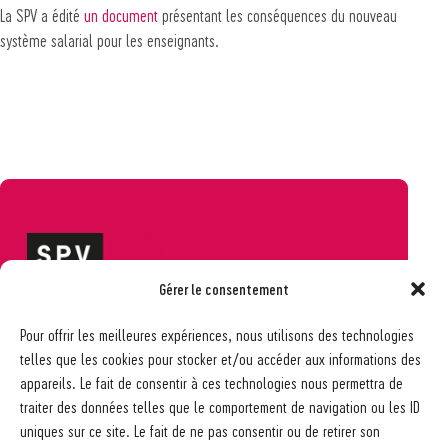
La SPV a édité
un document
présentant les conséquences du nouveau
système salarial pour les enseignants.
Gérer le consentement
Société pédagogique vaudoise
Pour offrir les meilleures expériences, nous utilisons des technologies
Ch. des Allinges 2
telles que les cookies pour stocker et/ou accéder aux informations des
1006 Lausanne
appareils. Le fait de consentir à ces technologies nous permettra de
021 617 65 59
traiter des données telles que le comportement de navigation ou les ID
info@spv-vd.ch
uniques sur ce site. Le fait de ne pas consentir ou de retirer son
FAQ