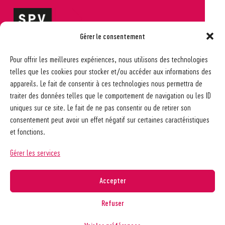
Gérer le consentement
Société pédagogique vaudoise
Pour offrir les meilleures expériences, nous utilisons des technologies
Ch. des Allinges 2
telles que les cookies pour stocker et/ou accéder aux informations des
1006 Lausanne
appareils. Le fait de consentir à ces technologies nous permettra de
021 617 65 59
traiter des données telles que le comportement de navigation ou les ID
info@spv-vd.ch
uniques sur ce site. Le fait de ne pas consentir ou de retirer son
FAQ
consentement peut avoir un effet négatif sur certaines caractéristiques
Les associations
et fonctions.
Devenir membre
Nos guides pratiques
Gérer les services
Contact
A propos de la SPV
Accepter
Recherche
Refuser