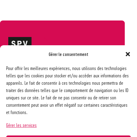
Gérer le consentement
Société pédagogique vaudoise
Pour offrir les meilleures expériences, nous utilisons des technologies
Ch. des Allinges 2
telles que les cookies pour stocker et/ou accéder aux informations des
1006 Lausanne
appareils. Le fait de consentir à ces technologies nous permettra de
021 617 65 59
traiter des données telles que le comportement de navigation ou les ID
info@spv-vd.ch
uniques sur ce site. Le fait de ne pas consentir ou de retirer son
FAQ
consentement peut avoir un effet négatif sur certaines caractéristiques
Les associations
et fonctions.
Devenir membre
Nos guides pratiques
Gérer les services
Contact