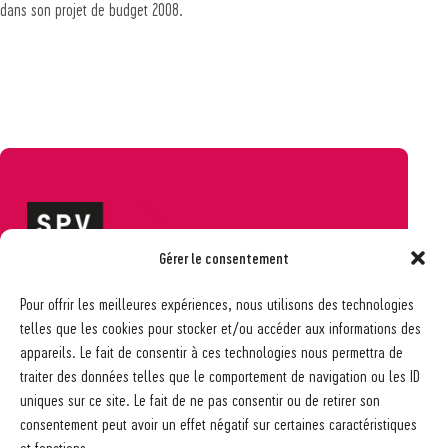
dans son projet de budget 2008.
Gérer le consentement
Société pédagogique vaudoise
Pour offrir les meilleures expériences, nous utilisons des technologies
Ch. des Allinges 2
telles que les cookies pour stocker et/ou accéder aux informations des
1006 Lausanne
appareils. Le fait de consentir à ces technologies nous permettra de
021 617 65 59
traiter des données telles que le comportement de navigation ou les ID
info@spv-vd.ch
uniques sur ce site. Le fait de ne pas consentir ou de retirer son
FAQ
consentement peut avoir un effet négatif sur certaines caractéristiques
Les associations
et fonctions.