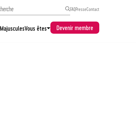
FAQ
Presse
Contact
Devenir membre
s
Majuscules
Vous êtes