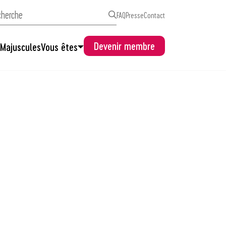
FAQ
Presse
Contact
Devenir membre
s
Majuscules
Vous êtes