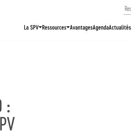
La SPV
Ressources
Avantages
Agenda
Actualité
 :
SPV