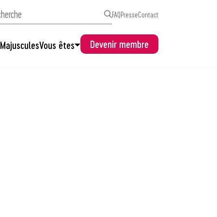
FAQ
Presse
Contact
Devenir membre
s
Majuscules
Vous êtes