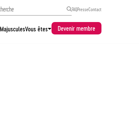
FAQ
Presse
Contact
Devenir membre
s
Majuscules
Vous êtes