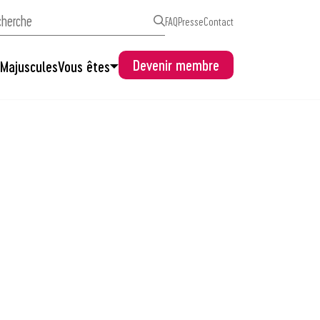
FAQ
Presse
Contact
Devenir membre
s
Majuscules
Vous êtes