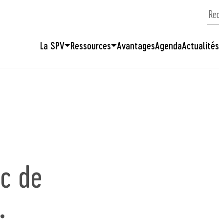
La SPV
Ressources
Avantages
Agenda
Actualité
uc de
…