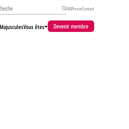
FAQ
Presse
Contact
Devenir membre
s
Majuscules
Vous êtes