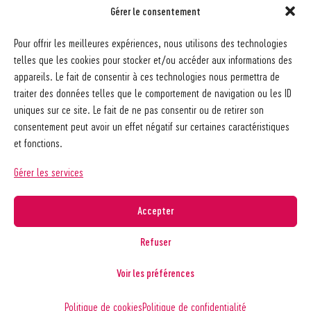
Gérer le consentement
Société pédagogique vaudoise
Pour offrir les meilleures expériences, nous utilisons des technologies
Ch. des Allinges 2
telles que les cookies pour stocker et/ou accéder aux informations des
1006 Lausanne
appareils. Le fait de consentir à ces technologies nous permettra de
021 617 65 59
traiter des données telles que le comportement de navigation ou les ID
info@spv-vd.ch
uniques sur ce site. Le fait de ne pas consentir ou de retirer son
FAQ
consentement peut avoir un effet négatif sur certaines caractéristiques
Les associations
et fonctions.
Devenir membre
Nos guides pratiques
Gérer les services
Contact
A propos de la SPV
Accepter
Recherche
Refuser
Voir les préférences
Copyright © 2026
Société pédagogique vaudoise
Politique de confidentialité
Politique de cookies
Politique de confidentialité
Réalisé par
agence web troisdeuxun.ch