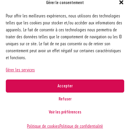
Gérer le consentement
Société pédagogique vaudoise
Pour offrir les meilleures expériences, nous utilisons des technologies
Ch. des Allinges 2
telles que les cookies pour stocker et/ou accéder aux informations des
1006 Lausanne
appareils. Le fait de consentir à ces technologies nous permettra de
021 617 65 59
traiter des données telles que le comportement de navigation ou les ID
info@spv-vd.ch
uniques sur ce site. Le fait de ne pas consentir ou de retirer son
FAQ
consentement peut avoir un effet négatif sur certaines caractéristiques
Les associations
et fonctions.
Devenir membre
Nos guides pratiques
Gérer les services
Contact
A propos de la SPV
Accepter
Recherche
Refuser
Voir les préférences
Copyright © 2026
Société pédagogique vaudoise
Politique de confidentialité
Politique de cookies
Politique de confidentialité
Réalisé par
agence web troisdeuxun.ch