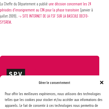
La Cheffe du Département a publié
une décision concernant les 24
périodes d’enseignement au CIN pour la phase transitoire
(janvier à
juillet 2009).
-> SITE INTERNET DE LA FSF SUR LA BASCULE DECFO-
SYSREM.
Gérer le consentement
Société pédagogique vaudoise
Pour offrir les meilleures expériences, nous utilisons des technologies
Ch. des Allinges 2
telles que les cookies pour stocker et/ou accéder aux informations des
1006 Lausanne
appareils. Le fait de consentir à ces technologies nous permettra de
021 617 65 59