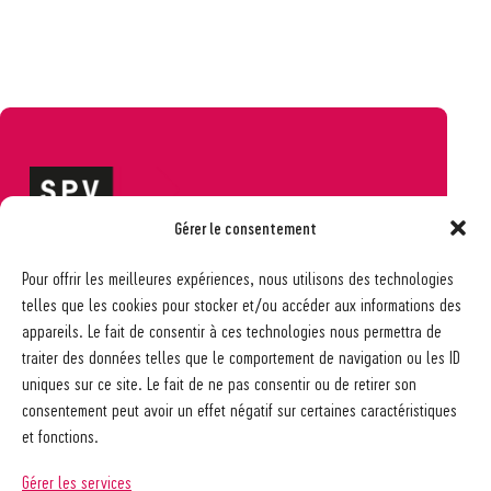
Gérer le consentement
Société pédagogique vaudoise
Pour offrir les meilleures expériences, nous utilisons des technologies
Ch. des Allinges 2
telles que les cookies pour stocker et/ou accéder aux informations des
1006 Lausanne
appareils. Le fait de consentir à ces technologies nous permettra de
021 617 65 59
traiter des données telles que le comportement de navigation ou les ID
info@spv-vd.ch
uniques sur ce site. Le fait de ne pas consentir ou de retirer son
FAQ
consentement peut avoir un effet négatif sur certaines caractéristiques
Les associations
et fonctions.
Devenir membre
Nos guides pratiques
Gérer les services