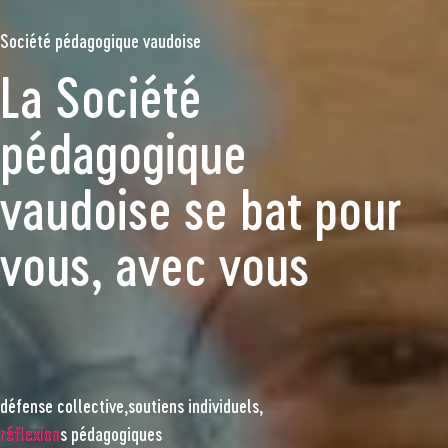
Société pédagogique vaudoise
La Société
pédagogique
vaudoise se bat pour
vous, avec vous
défense collective,
défense collective,
soutiens individuels,
soutiens individuels,
réflexions pédagogiques
réflexions pédagogiques