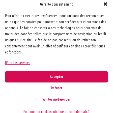
Gérer le consentement
Société pédagogique vaudoise
Pour offrir les meilleures expériences, nous utilisons des technologies
Ch. des Allinges 2
telles que les cookies pour stocker et/ou accéder aux informations des
1006 Lausanne
appareils. Le fait de consentir à ces technologies nous permettra de
021 617 65 59
traiter des données telles que le comportement de navigation ou les ID
info@spv-vd.ch
uniques sur ce site. Le fait de ne pas consentir ou de retirer son
FAQ
consentement peut avoir un effet négatif sur certaines caractéristiques
Les associations
et fonctions.
Devenir membre
Nos guides pratiques
Gérer les services
Contact
A propos de la SPV
Accepter
Recherche
Refuser
Voir les préférences
Copyright © 2026
Société pédagogique vaudoise
Politique de confidentialité
Politique de cookies
Politique de confidentialité
Réalisé par
agence web troisdeuxun.ch